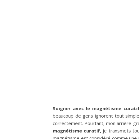
Soigner avec le magnétisme curati
beaucoup de gens ignorent tout simplem
correctement. Pourtant, mon arrière-g
magnétisme curatif,
je transmets tou
magnétisme est considéré comme une mét