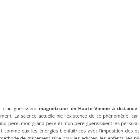
f
d’un guérisseur
magnétiseur en Haute-Vienne à distance
ent. La science actuelle nie l’existence de ce phénomène, car 
rand-père, mon grand-père et mon père guérissaient les personn
t comme eux les énergies bienfaitrices avec l’imposition des
hode de traitement sûre pour les adultes, les enfants, les pla