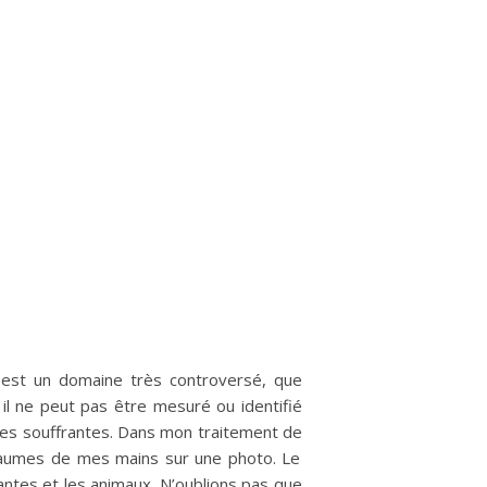
est un domaine très controversé, que
il ne peut pas être mesuré ou identifié
es souffrantes. Dans mon traitement de
 paumes de mes mains sur une photo. Le
ntes et les animaux. N’oublions pas que