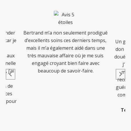
mmander
Bertrand m’a non seulement prodigué
e, car je
d’excellents soins ces derniers temps,
Un guér
à
mais il m’a également aidé dans une
don pui
et aux
très mauvaise affaire où je me suis
doué qu
ionnelle
engagé croyant bien faire avec
J’ai
s, j’ai
beaucoup de savoir-faire.
mani
ies
reconf
pris de
guéris
éances
comme
tes pour
Tém