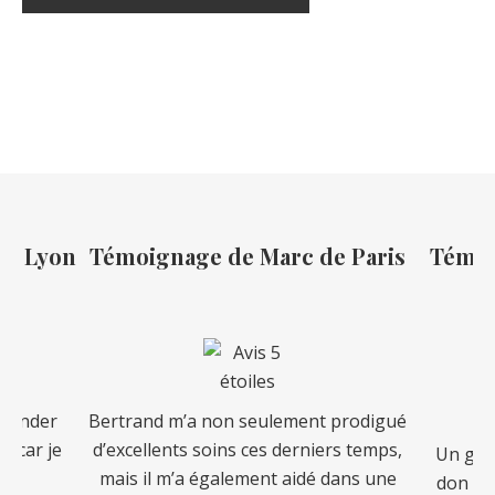
e Lyon
Témoignage de Marc de Paris
Témoig
ander
Bertrand m’a non seulement prodigué
 car je
d’excellents soins ces derniers temps,
Un guéri
mais il m’a également aidé dans une
don puis