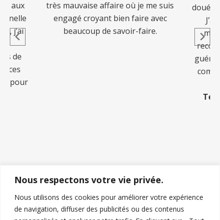
t aux
très mauvaise affaire où je me suis
doué qui
nnelle
engagé croyant bien faire avec
J’ai 
 j’ai
beaucoup de savoir-faire.
maniè
s
reconfi
is de
guériso
ances
comme é
s pour
cl
Témoi
Nous respectons votre vie privée.
Nous utilisons des cookies pour améliorer votre expérience
de navigation, diffuser des publicités ou des contenus