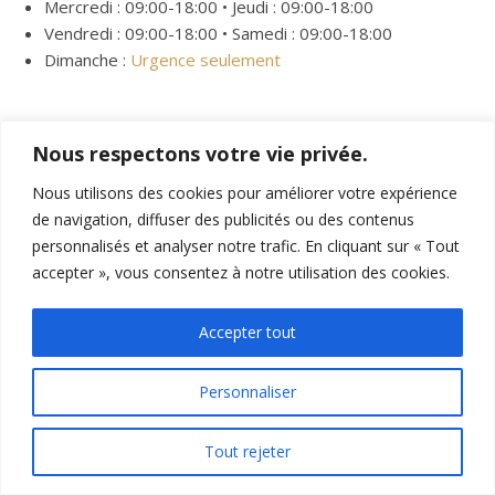
Mercredi : 09:00-18:00 • Jeudi : 09:00-18:00
Vendredi : 09:00-18:00 • Samedi : 09:00-18:00
Dimanche :
Urgence seulement
Par
Magnétiseur guérisseur Bertrand
Nous respectons votre vie privée.
Nous utilisons des cookies pour améliorer votre expérience
de navigation, diffuser des publicités ou des contenus
personnalisés et analyser notre trafic. En cliquant sur « Tout
accepter », vous consentez à notre utilisation des cookies.
MAGNÉTISEUR GUÉRISSEUR BERTRAND
Accepter tout
Magnétiseur guérisseur héréditaire, 30 ans d'expérience
dans le domaine de la guérison. Bertrand souhaite avant
Personnaliser
tout partager son don de guérisseur. Bertrand est
également expert en histoire des sciences occultes.
📞
Tout rejeter