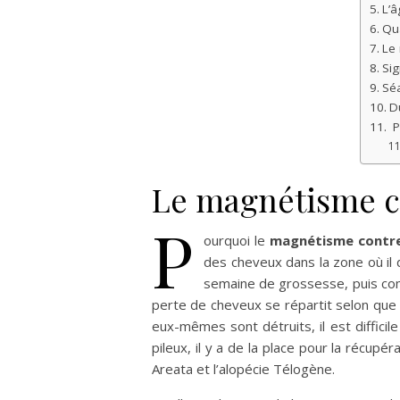
L’â
Qua
Le
Sig
Sé
D
P
Le magnétisme co
P
ourquoi le
magnétisme contre
des cheveux dans la zone où il 
semaine de grossesse, puis com
perte de cheveux se répartit selon que les
eux-mêmes sont détruits, il est difficil
pileux, il y a de la place pour la récup
Areata et l’alopécie Télogène.