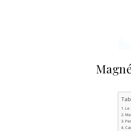
Magné
Tab
Le
Mag
Per
Cau