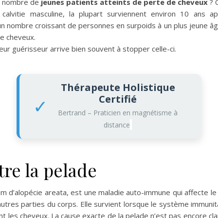
du nombre de
jeunes patients atteints de perte de cheveux
? 
calvitie masculine, la plupart surviennent environ 10 ans a
un nombre croissant de personnes en surpoids à un plus jeune â
de cheveux.
ur guérisseur arrive bien souvent à stopper celle-ci.
Thérapeute Holistique
Certifié
✓
Bertrand – Praticien en magnétisme à
distance
re la pelade
 d’alopécie areata, est une maladie auto-immune qui affecte le 
utres parties du corps. Elle survient lorsque le système immunitai
ent les cheveux. La cause exacte de la pelade n’est pas encore cl