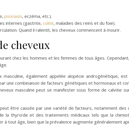
e,
psoriasis
, eczéma, etc.).
s internes (gastrite,
colite
, maladies des reins et du foie).
circulation. Quand il ralentit, les cheveux commencent à mourir.
 de cheveux
urant chez les hommes et les femmes de tous âges. Cependant, l
âge.
 masculine, également appelée alopécie androgénétique, est 
 par une combinaison de facteurs génétiques et hormonaux et co
cheveux masculine peut se manifester sous forme de calvitie su
peut être causée par une variété de facteurs, notamment des
 de la thyroïde et des traitements médicaux tels que la chimi
 à tout âge, bien que la prévalence augmente généralement ap