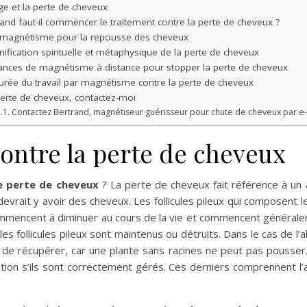
ge et la perte de cheveux
nd faut-il commencer le traitement contre la perte de cheveux ?
 magnétisme pour la repousse des cheveux
nification spirituelle et métaphysique de la perte de cheveux
ances de magnétisme à distance pour stopper la perte de cheveux
urée du travail par magnétisme contre la perte de cheveux
erte de cheveux, contactez-moi
Contactez Bertrand, magnétiseur guérisseur pour chute de cheveux par e-
ntre la perte de cheveux
 perte de cheveux
? La perte de cheveux fait référence à un
devrait y avoir des cheveux. Les follicules pileux qui composent 
mencent à diminuer au cours de la vie et commencent généralem
 follicules pileux sont maintenus ou détruits. Dans le cas de l’alop
e de récupérer, car une plante sans racines ne peut pas pousser. D
ération s’ils sont correctement gérés. Ces derniers comprennent l’a