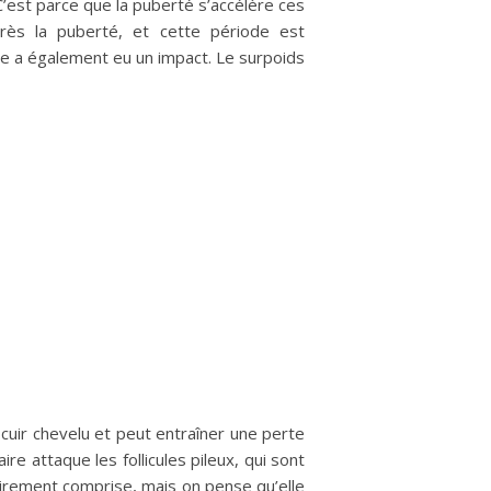
C’est parce que la puberté s’accélère ces
près la puberté, et cette période est
ge a également eu un impact. Le surpoids
cuir chevelu et peut entraîner une perte
re attaque les follicules pileux, qui sont
airement comprise, mais on pense qu’elle