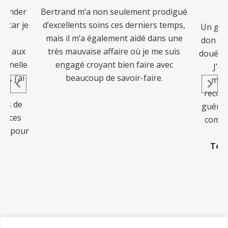
mmander
Bertrand m’a non seulement prodigué
e, car je
d’excellents soins ces derniers temps,
Un guér
à
mais il m’a également aidé dans une
don pui
et aux
très mauvaise affaire où je me suis
doué qu
ionnelle
engagé croyant bien faire avec
J’ai
s, j’ai
beaucoup de savoir-faire.
mani
ies
reconf
pris de
guéris
éances
comme
tes pour
Tém