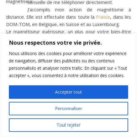
conseille de me téléphoner directement.
J’accomplis mon action de magnétisme à
distance. Elle est effectuée dans toute la
France
, dans les
DOM-TOM, en Belgique, en Suisse et au Luxembourg.
Le magnétiseur guérisseur, un plus pour votre bien-être
dans l’accompagnement médical. En conséquence, il est
Nous respectons votre vie privée.
important de ne jamais interrompre votre traitement
Nous utilisons des cookies pour améliorer votre expérience
médical en raison de l’ajout de séances de magnétisme.
de navigation, diffuser des publicités ou des contenus
personnalisés et analyser notre trafic. En cliquant sur « Tout
Joindre Bertrand magnétiseur à distance par
accepter », vous consentez à notre utilisation des cookies.
mail
Accepter tout
Formulaire
Nom et prénom
*
de contact
Personnaliser
📞
Email
*
Tout rejeter