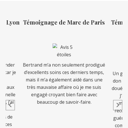
de Lyon
Témoignage de Marc de Paris
Témoi
mmander
Bertrand m’a non seulement prodigué
e, car je
d’excellents soins ces derniers temps,
Un guér
à
mais il m’a également aidé dans une
don pui
et aux
très mauvaise affaire où je me suis
doué qu
ionnelle
engagé croyant bien faire avec
J’ai
s, j’ai
beaucoup de savoir-faire.
mani
ies
reconf
pris de
guéris
éances
comme