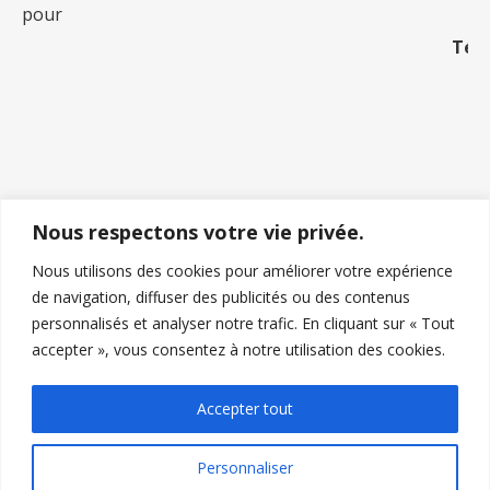
tes pour
Tém
Nous respectons votre vie privée.
Nous utilisons des cookies pour améliorer votre expérience
de navigation, diffuser des publicités ou des contenus
personnalisés et analyser notre trafic. En cliquant sur « Tout
accepter », vous consentez à notre utilisation des cookies.
Accepter tout
Mr Bertrand Magnétiseur Guérisseur 2026 | ✓ Thérapeute
Personnaliser
Holistique Certifié Bertrand – Praticien en magnétisme à distance |