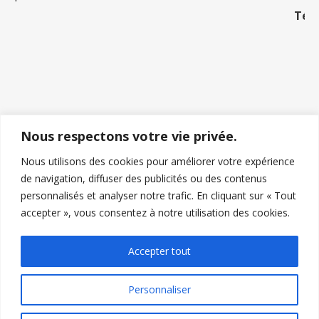
Témoignages de Françoise de
Tours
Nous respectons votre vie privée.
Nous utilisons des cookies pour améliorer votre expérience
de navigation, diffuser des publicités ou des contenus
personnalisés et analyser notre trafic. En cliquant sur « Tout
accepter », vous consentez à notre utilisation des cookies.
Accepter tout
Mr Bertrand Magnétiseur Guérisseur 2026 | ✓ Thérapeute
Personnaliser
Holistique Certifié Bertrand – Praticien en magnétisme à distance |
Mentions légales