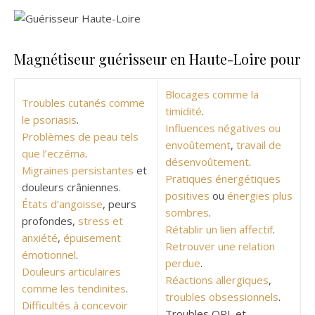
Magnétiseur guérisseur en Haute-Loire pour
Blocages comme la
Troubles cutanés comme
timidité
.
le psoriasis
.
Influences négatives ou
Problèmes de peau tels
envoûtement
,
travail de
que l’eczéma
.
désenvoûtement
.
Migraines persistantes
et
Pratiques énergétiques
douleurs crâniennes.
positives
ou
énergies plus
États d’angoisse
, peurs
sombres
.
profondes,
stress et
Rétablir un lien affectif
.
anxiété
,
épuisement
Retrouver une relation
émotionnel
.
perdue
.
Douleurs articulaires
Réactions allergiques
,
comme les tendinites
.
troubles obsessionnels
.
Difficultés à concevoir
Troubles ORL et