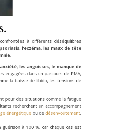
s.
nfrontées à différents déséquilibres
psoriasis, l’eczéma, les maux de tête
omnie
.
’
anxiété, les angoisses, le manque de
nnes engagées dans un parcours de PMA,
comme la baisse de libido, les tensions de
t pour des situations comme la fatigue
nsultants recherchent un accompagnement
age énergétique
ou de
désenvoûtement
,
 la guérison à 100 %, car chaque cas est