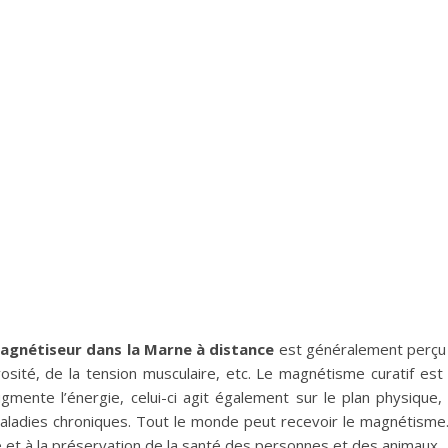
gnétiseur dans la Marne à distance
est généralement perçu
vosité, de la tension musculaire, etc. Le magnétisme curatif e
augmente l’énergie, celui-ci agit également sur le plan physique,
maladies chroniques. Tout le monde peut recevoir le magnétisme
e et à la préservation de la santé des personnes et des animaux.