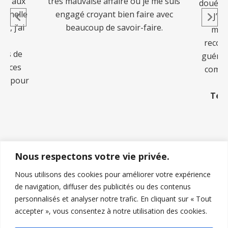
et aux
très mauvaise affaire où je me suis
doué qu
ionnelle
engagé croyant bien faire avec
J’ai
s, j’ai
beaucoup de savoir-faire.
mani
ies
reconf
pris de
guéris
éances
comme
tes pour
Tém
Nous respectons votre vie privée.
Nous utilisons des cookies pour améliorer votre expérience
de navigation, diffuser des publicités ou des contenus
personnalisés et analyser notre trafic. En cliquant sur « Tout
accepter », vous consentez à notre utilisation des cookies.