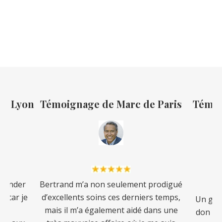
de Lyon
Témoignage de Marc de Paris
Témoi
mmander
Bertrand m’a non seulement prodigué
e, car je
d’excellents soins ces derniers temps,
Un guér
à
mais il m’a également aidé dans une
don pui